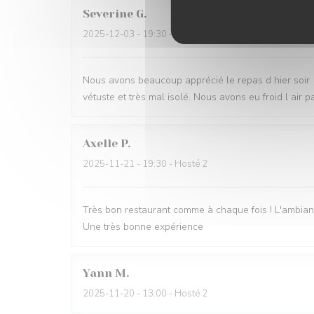
Severine
G
2025-12-03
- 19:30 - Hosté 4
Nous avons beaucoup apprécié le repas d hier soir. T
vétuste et très mal isolé. Nous avons eu froid l air p
Axelle
P
2025-11-21
- 19:30 - Hosté 2
Très bon restaurant comme à chaque fois ! L'ambiance
Une très bonne expérience
Yann
M
2025-11-20
- 13:00 - Hosté 2