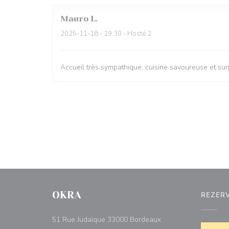
Mauro
L
2025-11-18
- 19:30 - Hosté 2
Accueil très sympathique, cuisine savoureuse et su
OKRA
REZER
((otevře se v novém 
51 Rue Judaïque 33000 Bordeaux