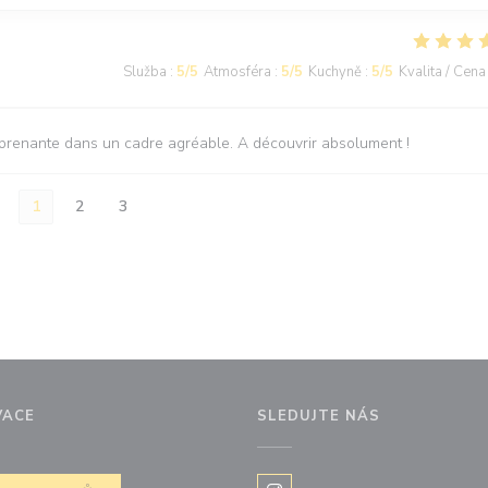
Služba
:
5
/5
Atmosféra
:
5
/5
Kuchyně
:
5
/5
Kvalita / Cena
rprenante dans un cadre agréable. A découvrir absolument !
1
2
3
VACE
SLEDUJTE NÁS
okně))