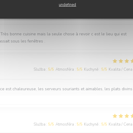
undefined
Služba
:
5
/5
Atmosféra
:
4
/5
Kuchyně
:
5
/5
Kvalita / Cena
rès bonne cuisine mais la seule chose à revoir c est le lieu qui est
assait sous les fenêtres .
Služba
:
5
/5
Atmosféra
:
5
/5
Kuchyně
:
5
/5
Kvalita / Cena
 est chaleureuse, les serveurs souriants et aimables, les plats divins 
Služba
:
5
/5
Atmosféra
:
5
/5
Kuchyně
:
5
/5
Kvalita / Cena