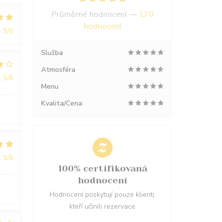
Průměrné hodnocení —
170
hodnoceni
:
5
/5
Služba
Atmosféra
:
5
/5
Menu
Kvalita/Cena
:
5
/5
100% certifikovaná
hodnocení
Hodnocení poskytují pouze klienti,
kteří učinili rezervace