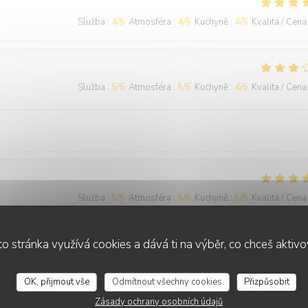
Služba
:
4
/5
Atmosféra
:
4
/5
Kuchyně
:
4
/5
Kvalita / Cena
Služba
:
5
/5
Atmosféra
:
5
/5
Kuchyně
:
4
/5
Kvalita / Cena
Služba
:
5
/5
Atmosféra
:
5
/5
Kuchyně
:
5
/5
Kvalita / Cena
o stránka využívá cookies a dává ti na výběr, co chceš aktiv
r (walk past the kitchen and up the stairs). Service was excellent and
ot too hot and great flavours. One minor comment is that it was cold - o
OK, přijmout vše
Odmítnout všechny cookies
Přizpůsobit
Zásady ochrany osobních údajů