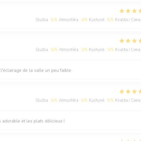
Služba
:
5
/5
Atmosféra
:
4
/5
Kuchyně
:
5
/5
Kvalita / Cena
Služba
:
5
/5
Atmosféra
:
3
/5
Kuchyně
:
4
/5
Kvalita / Cena
l'éclairage de la salle un peu faible.
Služba
:
5
/5
Atmosféra
:
5
/5
Kuchyně
:
5
/5
Kvalita / Cena
s adorable et les plats délicieux !