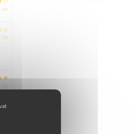
:
4
/5
:
3
/5
:
5
/5
ovat
ther