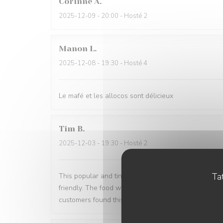
Corinne
A
2025-12-09
- 20:00 - Hosté 2
Manon
L
2025-12-08
- 19:30 - Hosté 4
Le mafé et les allocos sont délicieux
Tim
B
2025-12-03
- 19:30 - Hosté 2
Tat
This popular and tiny restaurant is on the first floo
friendly. The food was delicious - complex spices, n
customers found this as well. Highly recommended!