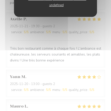
passait sous les fenêtres .
undefined
Axelle
P
2025-11-21
- 19:30 - guests 2
service
:
5
/5
ambience
:
5
/5
menu
:
5
/5
quality_price
:
5
/5
Très bon restaurant comme à chaque fois ! L'ambiance est
chaleureuse, les serveurs souriants et aimables, les plats
divins ! Une très bonne expérience
Yann
M
2025-11-20
- 13:00 - guests 2
service
:
5
/5
ambience
:
5
/5
menu
:
5
/5
quality_price
:
5
/5
Mauro
L