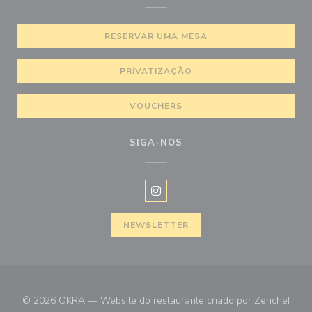
RESERVAR UMA MESA
PRIVATIZAÇÃO
VOUCHERS
SIGA-NOS
Instagram ((abre numa nova janel
NEWSLETTER
((abr
© 2026 OKRA — Website do restaurante criado por
Zenchef