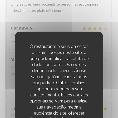
On y est très bien accueilli, le personnel est toujours
adorable et les plats délicieux !
Corinne
A
2025-12-09
- 20:00 - guests 2
service
:
4
/5
ambience
:
4
/5
menu
:
4
/5
quality_price
:
4
/5
O restaurante e seus parceiros
utilizam cookies neste site, o
que pode implicar na coleta de
Manon
L
dados pessoais. Os cookies
2025-12-08
- 19:30 - guests 4
denominados «necessários»
service
:
5
/5
ambience
:
5
/5
menu
:
4
/5
quality_price
:
3
/5
são obrigatórios e instalados
por padrão. Outros cookies
opcionais requerem seu
Le mafé et les allocos sont délicieux
consentimento. Esses cookies
opcionais servem para analisar
sua navegação, medir a
Tim
B
audiência do site, oferecer
2025-12-03
- 19:30 - guests 2