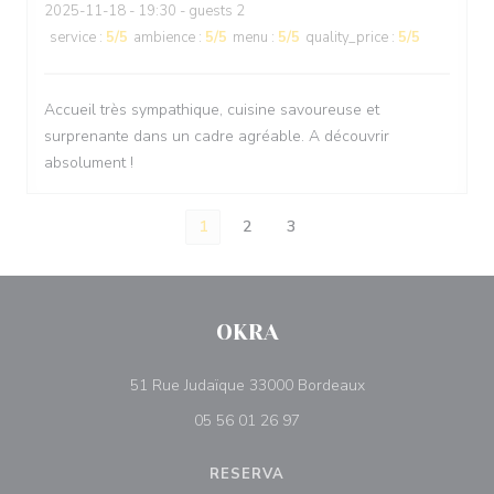
2025-11-18
- 19:30 - guests 2
service
:
5
/5
ambience
:
5
/5
menu
:
5
/5
quality_price
:
5
/5
Accueil très sympathique, cuisine savoureuse et
surprenante dans un cadre agréable. A découvrir
absolument !
1
2
3
OKRA
((abre numa nova j
51 Rue Judaïque 33000 Bordeaux
05 56 01 26 97
RESERVA