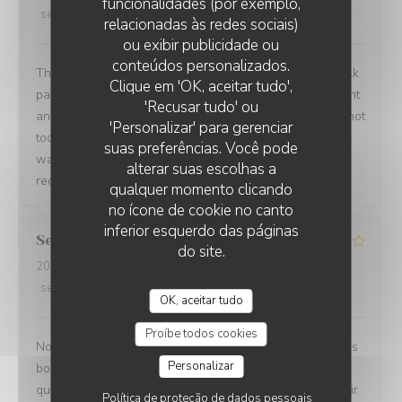
funcionalidades (por exemplo,
service
:
5
/5
ambience
:
5
/5
menu
:
5
/5
quality_price
:
5
/5
relacionadas às redes sociais)
ou exibir publicidade ou
conteúdos personalizados.
This popular and tiny restaurant is on the first floor (walk
Clique em 'OK, aceitar tudo',
past the kitchen and up the stairs). Service was excellent
'Recusar tudo' ou
and friendly. The food was delicious - complex spices, not
'Personalizar' para gerenciar
too hot and great flavours. One minor comment is that it
suas preferências. Você pode
was cold - other customers found this as well. Highly
alterar suas escolhas a
recommended!
qualquer momento clicando
no ícone de cookie no canto
inferior esquerdo das páginas
Severine
G
do site.
2025-12-03
- 19:30 - guests 4
service
:
5
/5
ambience
:
4
/5
menu
:
5
/5
quality_price
:
5
/5
OK, aceitar tudo
Proíbe todos cookies
Nous avons beaucoup apprécié le repas d hier soir. Très
Personalizar
bonne cuisine mais la seule chose à revoir c est le lieu
qui est vétuste et très mal isolé. Nous avons eu froid l air
Política de proteção de dados pessoais