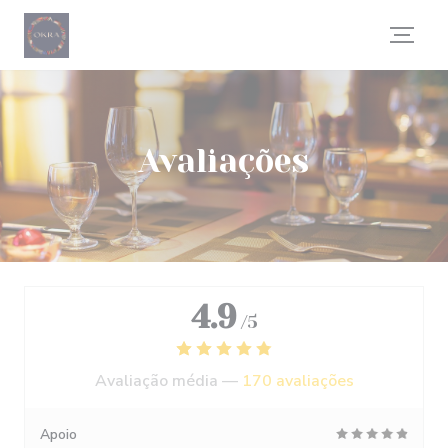
Painel de Gerenciamento de Cookies
Avaliações
4.9
/5
Avaliação média —
170 avaliações
Apoio