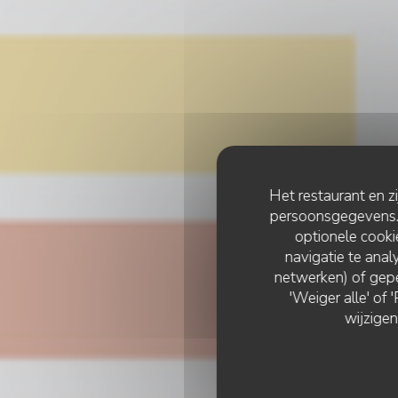
Het restaurant en z
persoonsgegevens. '
optionele cook
navigatie te analy
netwerken) of gepe
'Weiger alle' of
wijzigen