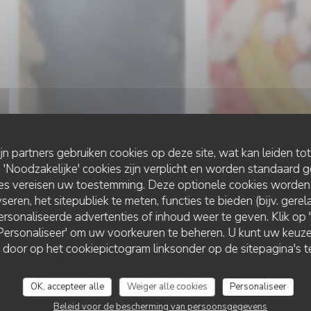
ijn partners gebruiken cookies op deze site, wat kan leiden to
Noodzakelijke' cookies zijn verplicht en worden standaard g
ies vereisen uw toestemming. Deze optionele cookies worden
seren, het sitepubliek te meten, functies te bieden (bijv. gere
rsonaliseerde advertenties of inhoud weer te geven. Klik op 'O
KROEG
•
BORDEAUX
 'Personaliseer' om uw voorkeuren te beheren. U kunt uw keu
OKRA
 door op het cookiepictogram linksonder op de sitepagina's te
OK, accepteer alle
Weiger alle cookies
Personaliseer
RESERVEER EEN TAFEL
Beleid voor de bescherming van persoonsgegevens